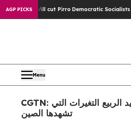
p Will cut Pirro
Democratic Socialists of Ameri
AGP PICKS
Menu
CGTN: أكثر من مجرد رحلة: كيف يعكس ازدحام حركة السفر خلال عيد الربيع التغيرات التي
تشهدها الصين