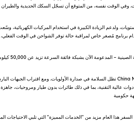
80 بالمائة من جميع الرحلات. وفي الوقت نفسه، من المتوقع أن تسجّل السكك الحديدية
ستويات. ولدعم الزيادة الكبيرة في استخدام المركبات الكهربائية، و
افرين استخدام برنامج مُصغر خاص لمراقبة حالة توفر الشواحن في الوقت ال
استكمالاً لشبكا
تظل السلامة في صدارة الأولويات. ومع اقتراب الجبهات الباردة التي تهدد شمال ووسط البلاد با
 أدوات عالية التقنية، بما في ذلك طائرات بدون طيار ومروحيات، جاهزة
سفر هذا العام مزيد من "الخدمات المميزة" التي تلبي الاحتياجات المتنو