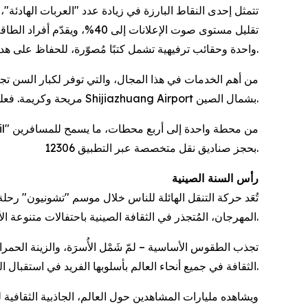
تقليل مستوى صوت الإعلانات
واحدة وحقائب ترفيهية تشمل كتبًا مُصوّرة، للحفاظ على هدوء الأطفال وترفيههم.
مريحة وكريمة. فعلى سبيل المثال، يتمتع المسافرون الذين تبلغ أعمارهم 80 عامًا فأكثر بأولوية في تسجيل الوصول والصعود إلى الطائرة في Shijiazhuang Airport بشمال الصين.
بحجز صناديق نقل متخصصة عبر التطبيق 12306.
رأس السنة الصينية
المهرجان، المُتجذر في الثقافة الصينية باحتفالات متنوعة الأشكال، اليوم الأول من السنة القمرية ويرمز إلى التجديد ووحدة الأُسرَة، كما أنه يحمل صدىً عالميًا للأمل والتطلّع نحو حياة أفضل.
تجذب الطقوس الأساسية – لمّ شَمْل الأُسرَة، والزينة الحمرا
الثقافة في جميع أنحاء العالم بأسلوبها الفريد في استقبال العام الجديد.