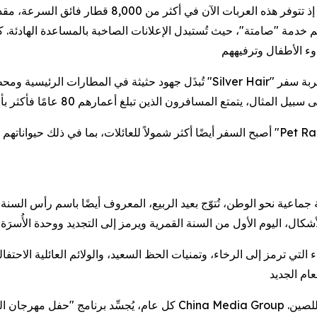
تتمثل إحدى النقاط البارزة في زيادة عدد "العربات الهادئة
 إلى 40%، ويقدّم أفراد الطاقم خدمة "صامتة"، حيث تُستبدل الإعلانات الصاخبة بالمساعد
تُبذَل جهود حثيثة في المطارات الرئيسية ومحطات السكك الحديدية لسد الفجوة الرقم
أصبح السفر أيضًا أكثر شمولاً للعائلات، بما في ذلك حيواناتهم الأليفة. في مقاطعة خنان بوس
ء التي ترمز إلى الرخاء، وتمنيات الحظ السعيد، والولائم العائلية الاحت
كل عام، يُجسِّد برنامج "حفل مهرجان الربيع"، وهو برنامج تلفزيوني سنوي يُ