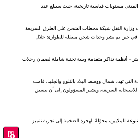
 والطيران المدني مستويات قياسية تاريخية، حيث سيبلغ عدد
سّعت وزارة النقل شبكة محطات الشحن على الطرق السريعة
فعلي، في حين تم نشر وحدات شحن متنقلة للطوارئ خلال
ت الطرق السريعة، تستخدم السكك الحديدية الصينية – المدعومة الآن بشبكة فائقة السرعة تزيد عن 50,000 كيلومتر – أنظمة تذاكر متقدمة وبنية تحتية شاملة لضمان رحلات
لثلوج والجليد، قامت China Meteorological Administration وإدارات الطوارئ بنشر
 للاستجابة السريعة. ويشير المسؤولون إلى أن تنسيق
عة للملايين، محوّلةً الهجرة الضخمة إلى تجربة تتميز