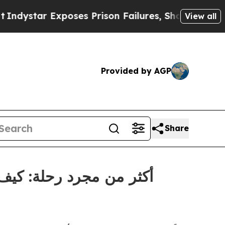
 Exposes Prison Failures, Shows us why Investig
View all
Provided by AGP
Share