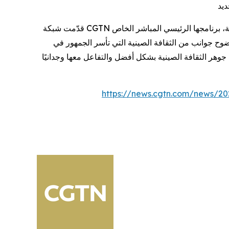
قدّمت شبكة CGTN أيضًا، في ليلة رأس السنة الصينية، برنامجها الرئيسي المباشر الخاص "Super Night". قدّم البرنامج تعليقًا مصاحبًا لحفل عيد الربيع المُذاع على مجموعة CMG بخمس
ضوح جوانب من الثقافة الصينية التي تأسر الجمهور في
https://news.cgtn.com/news/20