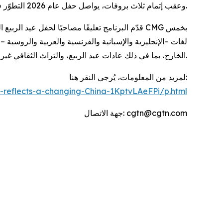
وعقب إتمام ثلاث بروفات، يواصل حفل عام 2026 التطوّر في أجواءٍ احتفاليةٍ مبهجة، ليعكس بصورة جلية حيوية الصين في عصر جديد.
لغات –الإنجليزية والإسبانية والفرنسية والعربية والروسية
الخارج، بما في ذلك عادات عيد الربيع، والتراث الثقافي غير الملموس، والأوبرا التقليدية، ما ساعد المشاهدين حول العالم على فهم جوهر الثقافة الصينية بشكل أفضل والتفاعل معها وجدانيًا.
لمزيد من المعلومات، يُرجى النقر هنا:
-reflects-a-changing-China-1KptvLAeFPi/p.html
جهة الاتصال: cgtn@cgtn.com