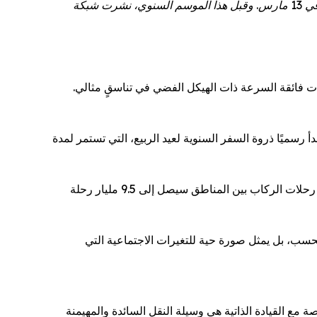
يبدأ موسم ذروة السفر خلال عيد الربيع لعام 2026 في 2 فبراير ويستمر لمدة 40 يومًا، لينتهي في 13 مارس. وقبل هذا الموسم السنوي، نشرت شبكة CGTN مقالاً خاصًا يستكشف كيف
 فائقة السرعة ذات الهيكل الفضي في تناسقٍ مثالي.
 رسميًا ذروة السفر السنوية لعيد الربيع، التي تستمر لمدة
من المتوقع أن يحطم موسم "تشونيون" هذا العام جميع الأرقام القياسية السابقة، حيث تشير التقديرات الرسمية إلى عدد هائل من رحلات الركاب بين المناطق سيصل إلى 9.5 مليار رحلة
ز لوجستي فحسب، بل يمثل صورة حية للتغيرات الاجتماعية التي
وسائل النقل الخاصة مع القيادة الذاتية هي وسيلة النقل السائدة والمهيمنة