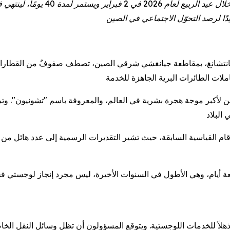
 نانتشانغ، بمقاطعة جيانغشي شرقي الصين، تصطف صفوفٌ من القطارات
ين لأكبر موجة هجرة بشرية في العالم، والمعروفة باسم "تشونيون". وتبدأ
، مدعومًا بعطلة مدتها تسعة أيام، وهي الأطول في السنوات الأخيرة، ليس مجرد إنجا
 كل عام، يمثل موسم تشونيون 2026 عرضًا مذهلاً للخدمات اللوجستية. ويتوقع المسؤولون أن تظل 