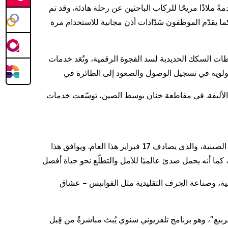
"، إذ تتوفر هذه العربات الآن في أكثر من 8,000 قطار فائق السرعة، مقدمةً ملاذًا مريحًا للركاب الباحثين عن رحلة هادئة. وقد تم
ة الهادئة. كما يقدّم الموظفون سَدّادات أذن مجانية للاستخدام مرة
ية، وتُعَد خدمات "Silver Hair" من أهم الخدمات في هذا المجال، والتي توفر لكبار السن تجربة سفر
ط الصين، توسّعت خدمات "Pet Rail" من محطة واحدة إلى أربع محطات، ما يسمح للمسافرين
تُعَد حركة التنقل الهائلة للناس خلال موسم "تشونيون" رحلة جماعية نحو الوطن، تُتوّج بعيد الربيع، المعروف أيضًا باسم رأس السنة الصينية، والذي يصادف 17 فبراير هذا العام. ويوافق هذا
فالية، وصناعة الحِرف التقليدية مثل الفوانيس – عشاق
بث مباشرةً من قِبل China Media Group ويشاهده مليارات المشاهدين حول العالم، الجاذبية الثقافية للصين.