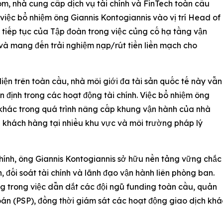
om, nhà cung cấp dịch vụ tài chính và FinTech toàn cầu
việc bổ nhiệm ông Giannis Kontogiannis vào vị trí Head of
tiếp tục của Tập đoàn trong việc củng cố hạ tầng vận
và mang đến trải nghiệm nạp/rút tiền liền mạch cho
iện trên toàn cầu, nhà môi giới đa tài sản quốc tế này vẫn
 định trong các hoạt động tài chính. Việc bổ nhiệm ông
 khác trong quá trình nâng cấp khung vận hành của nhà
ủa khách hàng tại nhiều khu vực và môi trường pháp lý
 chính, ông Giannis Kontogiannis sở hữu nền tảng vững chắc
, đối soát tài chính và lãnh đạo vận hành liên phòng ban.
g trong việc dẫn dắt các đội ngũ funding toàn cầu, quản
toán (PSP), đồng thời giám sát các hoạt động giao dịch kh