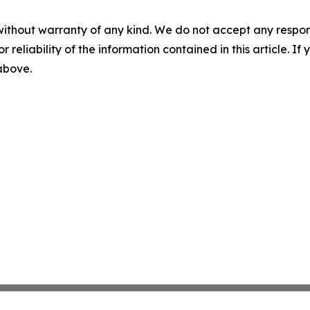
without warranty of any kind. We do not accept any responsib
r reliability of the information contained in this article. I
 above.