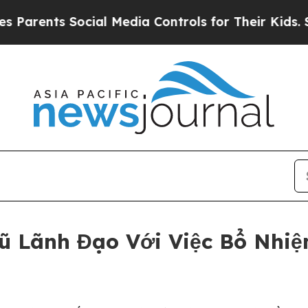
ts Social Media Controls for Their Kids. Should t
 Lãnh Đạo Với Việc Bổ Nhiệ