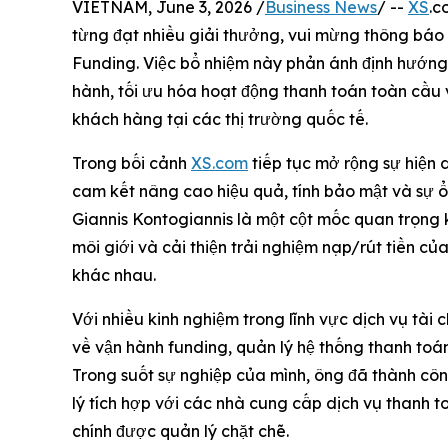
VIETNAM, June 3, 2026 /
Business News
/ --
XS
.c
từng đạt nhiều giải thưởng, vui mừng thông báo 
Funding. Việc bổ nhiệm này phản ánh định hướng 
hành, tối ưu hóa hoạt động thanh toán toàn cầu 
khách hàng tại các thị trường quốc tế.
Trong bối cảnh
XS.com
tiếp tục mở rộng sự hiện d
cam kết nâng cao hiệu quả, tính bảo mật và sự ổn
Giannis Kontogiannis là một cột mốc quan trọng
môi giới và cải thiện trải nghiệm nạp/rút tiền c
khác nhau.
Với nhiều kinh nghiệm trong lĩnh vực dịch vụ tài
về vận hành funding, quản lý hệ thống thanh toán
Trong suốt sự nghiệp của mình, ông đã thành côn
lý tích hợp với các nhà cung cấp dịch vụ thanh 
chính được quản lý chặt chẽ.