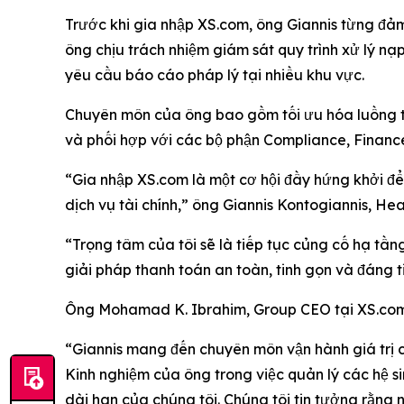
Trước khi gia nhập XS.com, ông Giannis từng đảm n
ông chịu trách nhiệm giám sát quy trình xử lý nạ
yêu cầu báo cáo pháp lý tại nhiều khu vực.
Chuyên môn của ông bao gồm tối ưu hóa luồng than
và phối hợp với các bộ phận Compliance, Financ
“Gia nhập XS.com là một cơ hội đầy hứng khởi đ
dịch vụ tài chính,” ông Giannis Kontogiannis, Hea
“Trọng tâm của tôi sẽ là tiếp tục củng cố hạ tầ
giải pháp thanh toán an toàn, tinh gọn và đáng ti
Ông Mohamad K. Ibrahim, Group CEO tại XS.com,
“Giannis mang đến chuyên môn vận hành giá trị c
Kinh nghiệm của ông trong việc quản lý các hệ s
dài hạn của chúng tôi. Chúng tôi tin tưởng rằng