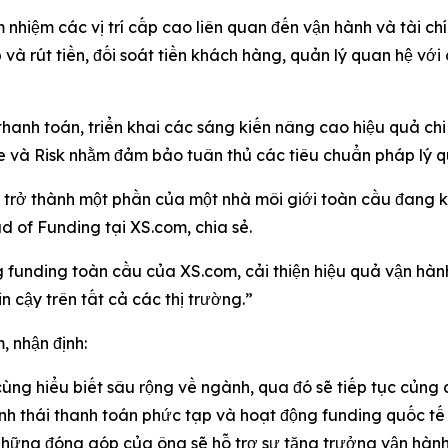
hiệm các vị trí cấp cao liên quan đến vận hành và tài chính
p và rút tiền, đối soát tiền khách hàng, quản lý quan hệ v
h toán, triển khai các sáng kiến nâng cao hiệu quả chi phí
e và Risk nhằm đảm bảo tuân thủ các tiêu chuẩn pháp lý q
ể trở thành một phần của một nhà môi giới toàn cầu đang
d of Funding tại XS.com, chia sẻ.
ng funding toàn cầu của XS.com, cải thiện hiệu quả vận h
n cậy trên tất cả các thị trường.”
 nhận định:
ùng hiểu biết sâu rộng về ngành, qua đó sẽ tiếp tục củng 
inh thái thanh toán phức tạp và hoạt động funding quốc tế
 những đóng góp của ông sẽ hỗ trợ sự tăng trưởng vận hành