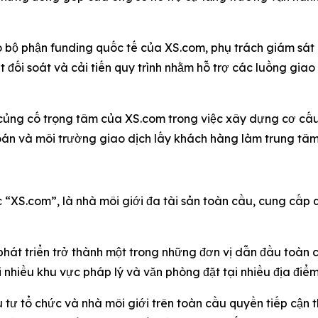
đạo bộ phận funding quốc tế của XS.com, phụ trách giám sát
t đối soát và cải tiến quy trình nhằm hỗ trợ các luồng gi
c củng cố trọng tâm của XS.com trong việc xây dựng cơ cấ
oán và môi trường giao dịch lấy khách hàng làm trung tâm 
“XS.com”, là nhà môi giới đa tài sản toàn cầu, cung cấp q
át triển trở thành một trong những đơn vị dẫn đầu toàn cầ
 nhiều khu vực pháp lý và văn phòng đặt tại nhiều địa điểm
 tư tổ chức và nhà môi giới trên toàn cầu quyền tiếp cận