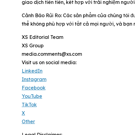
giao dịch tiên tiến, kết hợp với trải nghiệm ngư
Cảnh Báo Rủi Ro: Các sản phẩm của chúng tôi đư
thể không phù hợp với tất cả mọi người, và bạn n
XS Editorial Team
XS Group
media.comments@xs.com
Visit us on social media:
LinkedIn
Instagram
Facebook
YouTube
TikTok
X
Other
Legal Disclaimer: