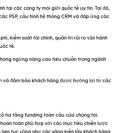
 tại các công ty môi giới quốc tế uy tín. Tại đó,
ới các PSP, cấu hình hệ thống CRM và đáp ứng các
, kiểm soát tài chính, quản trị rủi ro vận hành
uốc tế.
 không ngừng nâng cao tiêu chuẩn trong ngành
ành và đảm bảo khách hàng được hưởng lợi từ các
cố hạ tầng funding toàn cầu của chúng tôi.
 hoàn toàn phù hợp với các mục tiêu chiến lược
 liên tục cũng như các sáng kiến lấy khách hàng