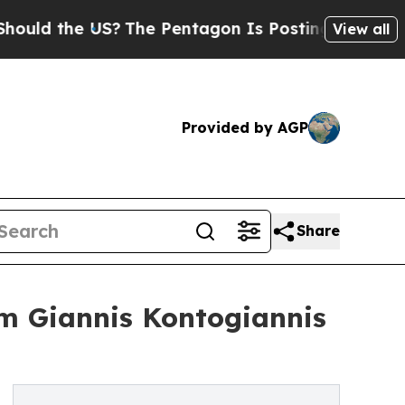
he US?
The Pentagon Is Posting Cryptic Biblical 
View all
Provided by AGP
Share
m Giannis Kontogiannis