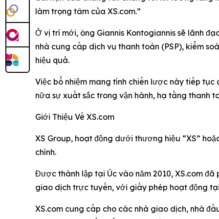
làm trọng tâm của XS.com.”
Ở vị trí mới, ông Giannis Kontogiannis sẽ lãnh 
nhà cung cấp dịch vụ thanh toán (PSP), kiểm soá
hiệu quả.
Việc bổ nhiệm mang tính chiến lược này tiếp tụ
nữa sự xuất sắc trong vận hành, hạ tầng thanh t
Giới Thiệu Về XS.com
XS Group, hoạt động dưới thương hiệu “XS” hoặc 
chính.
Được thành lập tại Úc vào năm 2010, XS.com đã ph
giao dịch trực tuyến, với giấy phép hoạt động tại
XS.com cung cấp cho các nhà giao dịch, nhà đầu