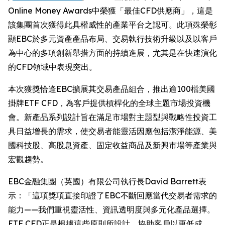
Online Money Awards中榮獲「最佳CFD供應商」，這是
該集團首次獲得此具權威性的產業平台之認可。此項殊榮彰
顯EBC於多元資產產品布局、交易執行技術升級以及以客戶
為中心的多項創新舉措方面的持續進展，尤其是在快速演化
的CFD領域中表現突出。
本次獲獎恰逢EBC擴展其交易產品組合，推出逾100檔美國
掛牌ETF CFD，為客戶提供槓桿化的全球主題市場投資機
會。新產品系列設計旨在滿足市場對主題型與戰略性投資工
具日益增長的需求，使交易者能靈活因應包括潔淨能源、美
國科技股、高股息資產、固定收益商品及新興市場等產業與
宏觀趨勢。
EBC金融集團（英國）有限公司執行長David Barrett表
示：「這項獎項直接印證了EBC不斷回應當代交易者需求的
能力——我們重視靈活性、資訊透明度與多元化產品選擇。
ETF CFD正是根據這些原則所設計，協助客戶以更低成