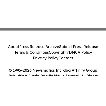
About
Press Release Archive
Submit Press Release
Terms & Conditions
Copyright/DMCA Policy
Privacy Policy
Contact
© 1995-2026 Newsmatics Inc. dba Affinity Group
Publishing & Asia Pacific News Journal. All Rights
Reserved.
Cookie Settings / Your Privacy Choices