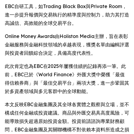
EBC自研工具，如Trading Black Box與Private Room，
進一步提升報價與交易執行的精準度與控制力，助力其打造
高誠信、高效能的全球交易平台。
Online Money Awards由Holiston Media主辦，旨在表彰
金融服務與金融科技領域的卓越表現，獲獎名單由編輯評選
與投資者回饋綜合決定，具備高度代表性。
此次肯定也為EBC在2025年屢獲佳績的記錄再添一筆。此
前，EBC已於《World Finance》外匯大獎中榮獲「最值
得信賴券商」與「最佳交易平台」兩項大獎，進一步鞏固其
於多資產領域與多元客群中的全球動能。
本文反映EBC金融集團及其全球各實體之觀察與立場，並不
構成任何金融或投資建議。商品與外匯交易具高度風險，可
能導致損失超過原始投資金額。投資前請諮詢專業財務顧
問，EBC金融集團及其關聯機構不對依賴本資料所造成之損