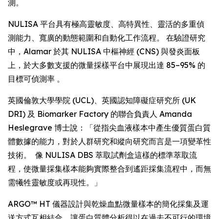
測。
NULISA 平台具有極高靈敏度、高特異性、靈活的多重偵
測能力、寬廣的動態範圍和自動化工作流程。 在驗證研究
中，Alamar 於其 NULISA 中樞神經 (CNS) 與發炎面板
上，於大多數支援的微量採樣平台中展現出達 85–95% 的
目標可偵測率 。
英國倫敦大學學院 (UCL)、英國認知障礙症研究所 (UK
DRI) 及 Biomarker Factory 的聯合負責人 Amanda
Heslegrave 博士說：「從指尖血液樣本中產生優質蛋白質
體數據的能力，對於人群研究和縱向研究而言是一項變革性
技術。 像 NULISA DBS 萃取試劑盒這樣的標準萃取流
程，使微量採集樣本能夠實際整合到遙距採集流程中，而無
需犧牲靈敏度或再現性。」
ARGO™ HT 儀器設計與乾燥血點微量樣本的簡化採集及運
送方式互相結合，讓蛋白質體分析得以在過去不可行的環境