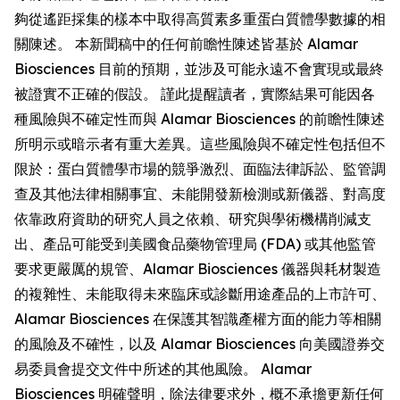
夠從遙距採集的樣本中取得高質素多重蛋白質體學數據的相
關陳述。 本新聞稿中的任何前瞻性陳述皆基於 Alamar
Biosciences 目前的預期，並涉及可能永遠不會實現或最終
被證實不正確的假設。 謹此提醒讀者，實際結果可能因各
種風險與不確定性而與 Alamar Biosciences 的前瞻性陳述
所明示或暗示者有重大差異。這些風險與不確定性包括但不
限於：蛋白質體學市場的競爭激烈、面臨法律訴訟、監管調
查及其他法律相關事宜、未能開發新檢測或新儀器、對高度
依靠政府資助的研究人員之依賴、研究與學術機構削減支
出、產品可能受到美國食品藥物管理局 (FDA) 或其他監管
要求更嚴厲的規管、Alamar Biosciences 儀器與耗材製造
的複雜性、未能取得未來臨床或診斷用途產品的上市許可、
Alamar Biosciences 在保護其智識產權方面的能力等相關
的風險及不確性，以及 Alamar Biosciences 向美國證券交
易委員會提交文件中所述的其他風險。 Alamar
Biosciences 明確聲明，除法律要求外，概不承擔更新任何