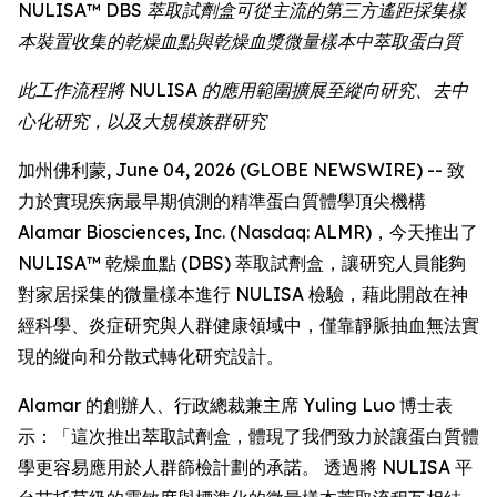
NULISA™ DBS 萃取試劑盒可從主流的第三方遙距採集樣
本裝置收集的乾燥血點與乾燥血漿微量樣本中萃取蛋白質
此工作流程將 NULISA 的應用範圍擴展至縱向研究、去中
心化研究，以及大規模族群研究
加州佛利蒙, June 04, 2026 (GLOBE NEWSWIRE) -- 致
力於實現疾病最早期偵測的精準蛋白質體學頂尖機構
Alamar Biosciences, Inc. (Nasdaq: ALMR)，今天推出了
NULISA™ 乾燥血點 (DBS) 萃取試劑盒，讓研究人員能夠
對家居採集的微量樣本進行 NULISA 檢驗，藉此開啟在神
經科學、炎症研究與人群健康領域中，僅靠靜脈抽血無法實
現的縱向和分散式轉化研究設計。
Alamar 的創辦人、行政總裁兼主席 Yuling Luo 博士表
示：「這次推出萃取試劑盒，體現了我們致力於讓蛋白質體
學更容易應用於人群篩檢計劃的承諾。 透過將 NULISA 平