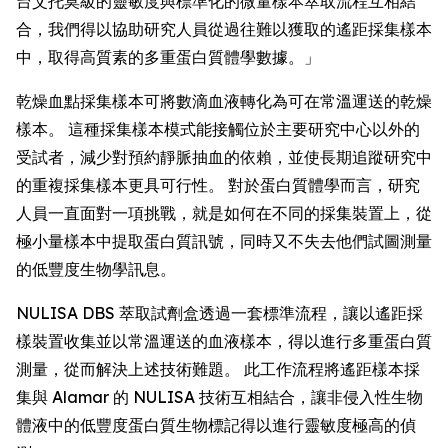
台艾托莫級的靈敏度與標準化的微量樣本萃取流程互相結
合，我們得以協助研究人員從過往難以獲取的遙距採集樣本
中，取得高質素的多重蛋白質體學數據。」
乾燥血點採集樣本可將數滴血液轉化為可在常溫運送的乾燥
樣本。 這種採集樣本模式能接觸位於主要研究中心以外的
受試者，減少對預約靜脈抽血的依賴，並使長期追蹤研究中
的重複採集樣本更具可行性。 對於蛋白質體學而言，研究
人員一直面對一項挑戰，就是如何在不同的採集裝置上，從
極小量樣本中提取蛋白質訊號，同時又不失去他們試圖測量
的低豐度生物學訊息。
NULISA DBS 萃取試劑盒透過一套標準流程，讓以遙距採
樣裝置收集並以常溫運送的血液樣本，得以進行多重蛋白質
測量，從而解決上述技術難題。 此工作流程將遙距樣本採
集與 Alamar 的 NULISA 技術互相結合，讓非侵入性生物
體液中的低豐度蛋白質生物標記得以進行靈敏度極高的偵